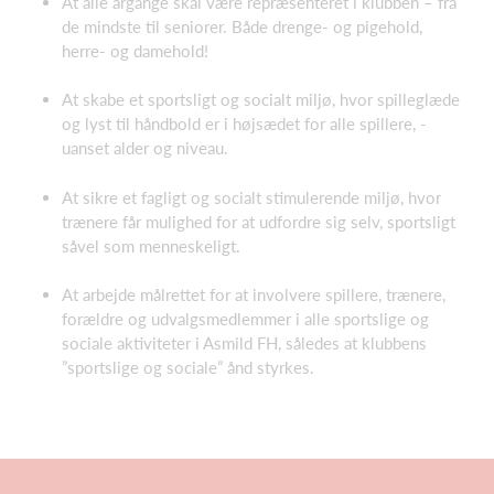
At alle årgange skal være repræsenteret i klubben – fra
de mindste til seniorer. Både drenge- og pigehold,
herre- og damehold!
At skabe et sportsligt og socialt miljø, hvor spilleglæde
og lyst til håndbold er i højsædet for alle spillere, -
uanset alder og niveau.
At sikre et fagligt og socialt stimulerende miljø, hvor
trænere får mulighed for at udfordre sig selv, sportsligt
såvel som menneskeligt.
At arbejde målrettet for at involvere spillere, trænere,
forældre og udvalgsmedlemmer i alle sportslige og
sociale aktiviteter i Asmild FH, således at klubbens
”sportslige og sociale” ånd styrkes.