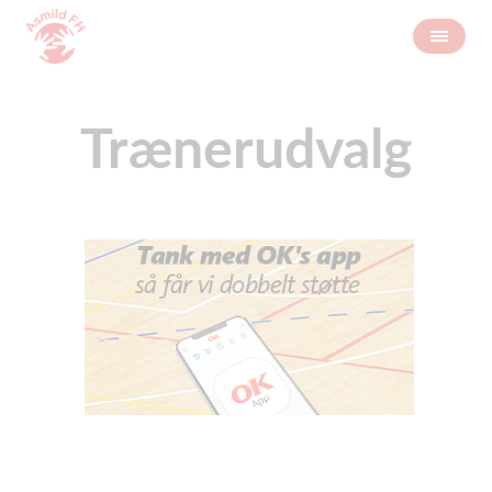
Trænerudvalg